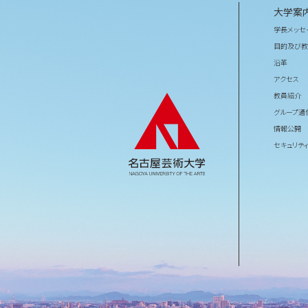
大学案
学長メッセ
目的及び教
沿革
アクセス
教員紹介
グループ通
情報公開
セキュリテ