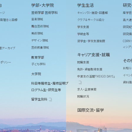
内
学部・大学院
学生生活
研究
芸術学部 芸術学科
ージ
キャンパス・施設・図書館
産学官
音楽領域
育理念と目標
クラブ＆サークル紹介
高大連
舞台芸術領域
学生支援
研究紀
美術領域
学納金等
研究情
デザイン領域
奨学金・学生支援制度
CDR
ィシプ
芸術教養領域
信アーカイブ
キャリア支援・就職
教育学部
その
ィポリシー
就職支援
子ども学科
お知ら
免許・資格取得支援
大学院
イベン
卒業生の活躍「MEIGEI DAYS」
資料請
科目等履修生・履修証明プ
求人・企業検索
ログラム生・研究生等
就職状況
留学生別科
国際交流・留学