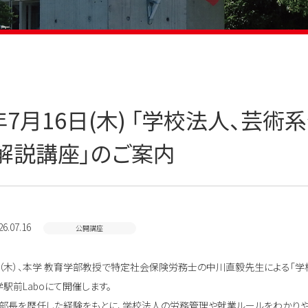
6年7月16日(木) 「学校法人、
解説講座」のご案内
6.07.16
公開講座
16日（木）、本学 教育学部教授で特定社会保険労務士の中川直毅先生による「
駅前Laboにて開催します。
部長を歴任した経験をもとに、学校法人の労務管理や就業ルールをわかりや