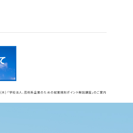
6日(木) 「学校法人、芸術系企業のための就業規則ポイント解説講座」のご案内