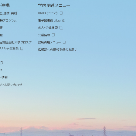
・連携
学内関連メニュー
金 連携・共創
UNIPA（ユニパ）
携プログラム
電子図書館 LibrariE
要
求人・企業検索
報
会議情報
M 名古屋芸術大学クロスデ
教職員用メニュー
リナリ研究会議
広報部への情報提供のお願い
他
せ
ト情報
求・お問い合わせ