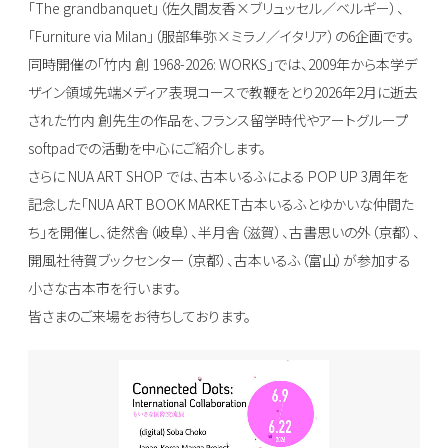
「The grandbanquet」（佐久間友香×ブリュッセル／ベルギー）、
「Furniture via Milan」（服部隼弥×ミラノ／イタリア）の6企画です。
同時開催の「竹内 創 1968-2026: WORKS」では、2009年から本学デ
ザイン領域先端メディア表現コースで教鞭をとり2026年2月に逝去
された竹内 創先生の作品を、フランス留学時代やアートグループ
softpadでの活動を中心にご紹介します。
さらに NUA ART SHOP では、古本いるふによる POP UP 3周年を
記念した「NUA ART BOOK MARKET古本いるふとゆかいな仲間た
ち」を開催し、徒然舎（岐阜）、半月舎（滋賀）、古書思いの外（京都）、
開風社待賀ブックセンター（京都）、古本いるふ（富山）が参加する
小さな古本市を行います。
皆さまのご来場をお待ちしております。