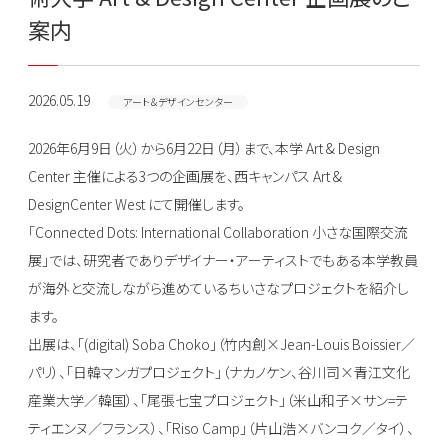
案内
2026.05.19
アート＆デザインセンター
2026年6月9日（火）から6月22日（月）まで、本学 Art & Design
Center 主催による3つの企画展を、西キャンパス Art &
DesignCenter West にて開催します。
「Connected Dots: International Collaboration 小さな国際交流
展」では、研究者でありデザイナー・アーティストでもある本学教員
が海外と交流しながら進めているちいさなプロジェクトを紹介し
ます。
出展は、「(digital) Soba Choko」（竹内創×Jean-Louis Boissier／
パリ）、「日韓マンガプロジェクト」（ナカノケン、谷川司×青江文化
産業大学／韓国）、「尾張七宝プロジェクト」（米山和子×サン=テ
ティエンヌ／フランス）、「Riso Camp」（片山浩×バンコク／タイ）、