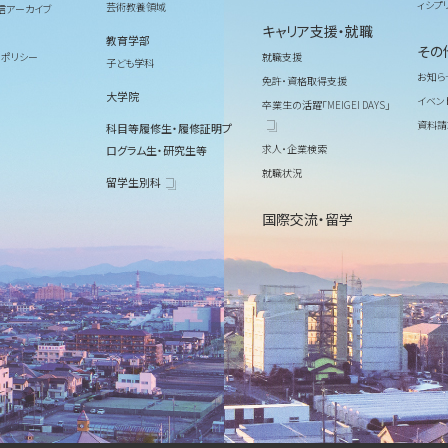
ィシプ
芸術教養領域
信アーカイブ
キャリア支援・就職
教育学部
その
ィポリシー
就職支援
子ども学科
お知ら
免許・資格取得支援
大学院
イベン
卒業生の活躍「MEIGEI DAYS」
資料請
科目等履修生・履修証明プ
求人・企業検索
ログラム生・研究生等
就職状況
留学生別科
国際交流・留学