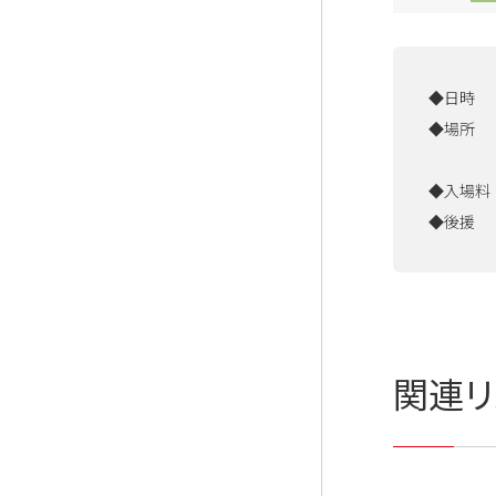
◆日時 20
◆場
名古屋市
◆入場料 
◆後援 
関連リ