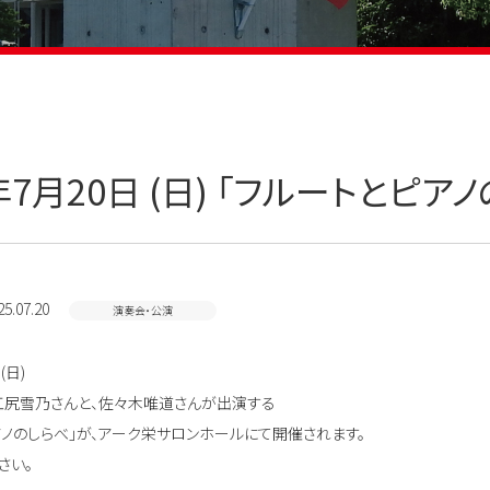
5年7月20日 (日) 「フルートとピ
5.07.20
演奏会・公演
(日)
尻雪乃さんと、佐々木唯道さんが出演する
アノのしらべ」が、アーク栄サロンホールにて開催されます。
さい。