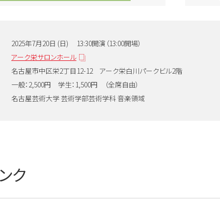
25年7月20日 (日) 13:30開演（13:00開場）
所
アーク栄サロンホール
中区栄2丁目12-12 アーク栄白川パークビル2階
一般：2,500円 学生：1,500円 （全席自由）
名古屋芸術大学 芸術学部芸術学科 音楽領域
ンク