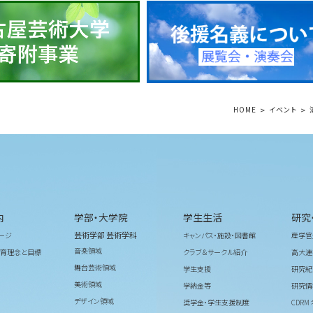
HOME
イベント
内
学部・大学院
学生生活
研究
芸術学部 芸術学科
ージ
キャンパス・施設・図書館
産学官
音楽領域
育理念と目標
クラブ＆サークル紹介
高大連
舞台芸術領域
学生支援
研究紀
美術領域
学納金等
研究情
デザイン領域
奨学金・学生支援制度
CDR