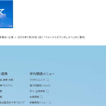
演奏会・公演
2025年7月20日 (日) 「フルートとピアノのしらべ」のご案内
・連携
学内関連メニュー
金 連携・共創
UNIPA（ユニパ）
携プログラム
電子図書館 LibrariE
要
求人・企業検索
報
会議情報
M 名古屋芸術大学クロスデ
教職員用メニュー