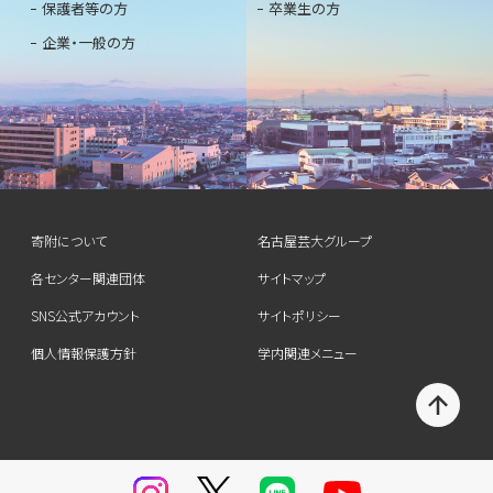
保護者等の方
卒業生の方
企業・一般の方
寄附について
名古屋芸大グループ
各センター関連団体
サイトマップ
SNS公式アカウント
サイトポリシー
個人情報保護方針
学内関連メニュー
T
O
P