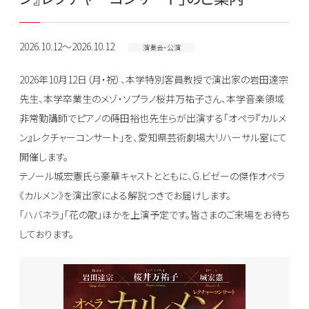
2026.10.12～2026.10.12
演奏会・公演
2026年10月12日（月・祝）、本学特別客員教授で演出家の岩田達宗
先生、本学卒業生のメゾ・ソプラノ桜井万祐子さん、本学音楽領域
非常勤講師でピアノの蒔田裕也先生らが出演する「オペラ『カルメ
ン』レクチャーコンサート」を、愛知県芸術劇場大リハーサル室にて
開催します。
テノール城宏憲氏ら豪華キャストとともに、G.ビゼーの傑作オペラ
《カルメン》を演出家による解説つきでお届けします。
「ハバネラ」「花の歌」ほかを上演予定です。皆さまのご来場をお待ち
しております。