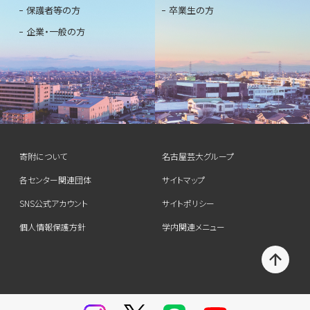
保護者等の方
卒業生の方
企業・一般の方
寄附について
名古屋芸大グループ
各センター関連団体
サイトマップ
SNS公式アカウント
サイトポリシー
個人情報保護方針
学内関連メニュー
T
O
P