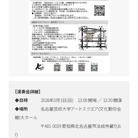
【演奏会詳細】
◆
日時
2026年3月1日(日) 13:00 開場 ／ 13:30 開演
◆
場所
名古屋芸術大学アートスクエア(文化勤労会
館)大ホール
〒481-0039 愛知県北名古屋市法成寺蔵化６
０