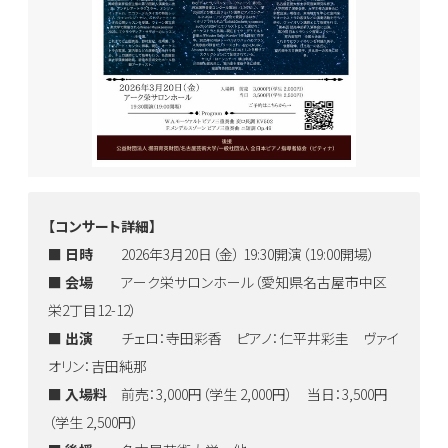
【コンサート詳細】
■ 日時
2026年3月20日（金） 19:30開演（19:00開場）
■ 会場
アーク栄サロンホール（愛知県名古屋市中区
栄2丁目12-12）
■ 出演
チェロ：寺田彩香 ピアノ：仁平井彩圭 ヴァイ
オリン：吉田純那
■ 入場料
前売：3,000円（学生 2,000円） 当日：3,500円
（学生 2,500円）