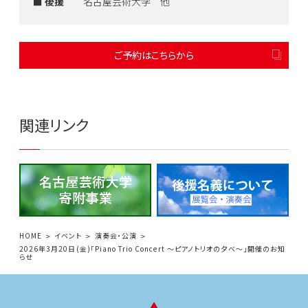
■ 後援
名古屋芸術大学 他
ご予約はこちらから
関連リンク
HOME
イベント
演奏会・公演
2026年3月20日(金)「Piano Trio Concert ～ピアノトリオの夕べ～」開催のお知
らせ