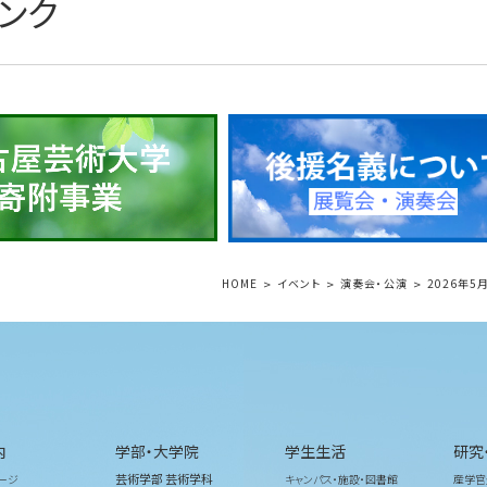
ンク
HOME
イベント
演奏会・公演
2026年5月
内
学部・大学院
学生生活
研究
芸術学部 芸術学科
ージ
キャンパス・施設・図書館
産学官