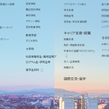
音楽領域
育理念と目標
クラブ＆サークル紹介
高大連
舞台芸術領域
学生支援
研究紀
美術領域
学納金等
研究情
デザイン領域
奨学金・学生支援制度
CDR
ィシプ
芸術教養領域
信アーカイブ
キャリア支援・就職
教育学部
その
ィポリシー
就職支援
子ども学科
お知ら
免許・資格取得支援
大学院
イベン
卒業生の活躍「MEIGEI DAYS」
資料請
科目等履修生・履修証明プ
求人・企業検索
ログラム生・研究生等
就職状況
留学生別科
国際交流・留学