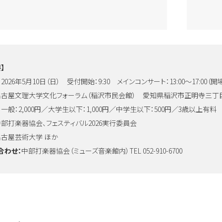
】
：
2026年5月10日（日） 受付開始：9:30 メインコンサート：13:00〜17:00（開場 1
名古屋文理大学文化フォーラム（稲沢市民会館） 愛知県稲沢市正明寺三丁目
：
一般：2,000円／大学生以下：1,000円／中学生以下：500円／3歳以上有料
部打楽器協会、フェスティバル2026実行委員会
名古屋芸術大学 ほか
合わせ：
中部打楽器協会（ミューズ音楽館内）TEL 052-910-6700