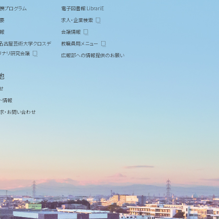
携プログラム
電子図書館 LibrariE
要
求人・企業検索
報
会議情報
M 名古屋芸術大学クロスデ
教職員用メニュー
リナリ研究会議
広報部への情報提供のお願い
他
せ
ト情報
求・お問い合わせ