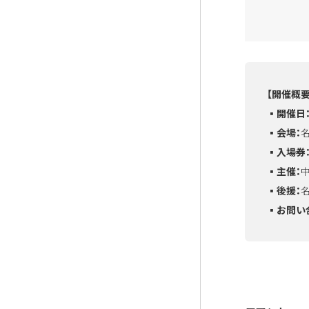
【開催概要
▪️開催日
▪️会場：
▪️入場券
▪️主催：
中
▪️後援：
▪️お問い