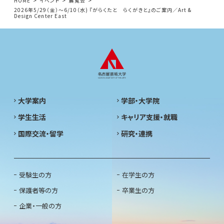
HOME
イベント
展覧会
2026年5/29（金）〜6/10（水) 『がらくたと らくがきと』のご案内／Art &
Design Center East
大学案内
学部・大学院
学生生活
キャリア支援・就職
国際交流・留学
研究・連携
受験生の方
在学生の方
保護者等の方
卒業生の方
企業・一般の方