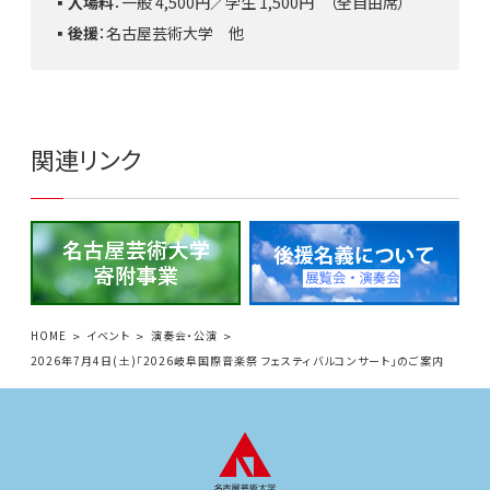
▪️
入場料
：一般 4,500円／学生 1,500円 （
全自由席）
▪️
後援
：名古屋芸術大学 他
関連リンク
HOME
イベント
演奏会・公演
2026年7月4日(土)「2026岐阜国際音楽祭 フェスティバルコンサート」のご案内