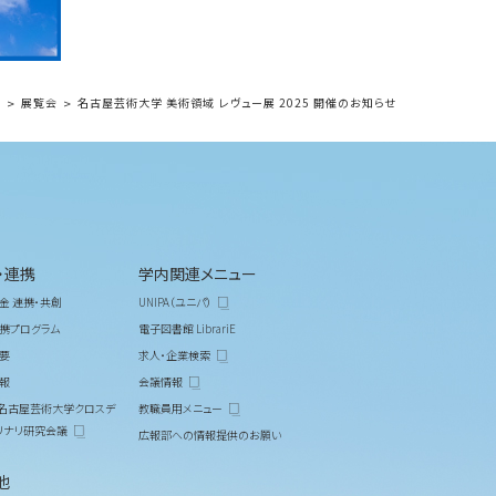
ト
展覧会
名古屋芸術大学 美術領域 レヴュー展 2025 開催のお知らせ
・連携
学内関連メニュー
金 連携・共創
UNIPA（ユニパ）
携プログラム
電子図書館 LibrariE
要
求人・企業検索
報
会議情報
M 名古屋芸術大学クロスデ
教職員用メニュー
リナリ研究会議
広報部への情報提供のお願い
他