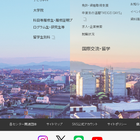
お知ら
免許・資格取得支援
大学院
イベン
卒業生の活躍「MEIGEI DAYS」
資料請
科目等履修生・履修証明プ
求人・企業検索
ログラム生・研究生等
就職状況
留学生別科
国際交流・留学
各センター関連団体
サイトマップ
SNS公式アカウント
サイトポリシー
個