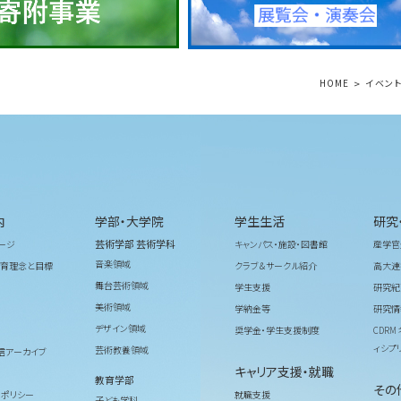
HOME
イベン
内
学部・大学院
学生生活
研究
芸術学部 芸術学科
ージ
キャンパス・施設・図書館
産学官
音楽領域
育理念と目標
クラブ＆サークル紹介
高大連
舞台芸術領域
学生支援
研究紀
美術領域
学納金等
研究情
デザイン領域
奨学金・学生支援制度
CDR
ィシプ
芸術教養領域
信アーカイブ
キャリア支援・就職
教育学部
その
ィポリシー
就職支援
子ども学科