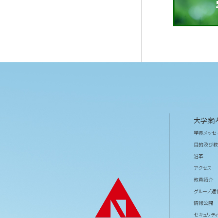
大学案
学長メッセ
目的及び教
沿革
アクセス
教員紹介
グループ通
情報公開
セキュリテ