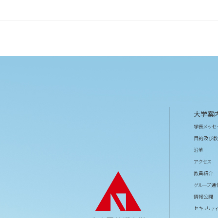
大学案
学長メッセ
目的及び教
沿革
アクセス
教員紹介
グループ通
情報公開
セキュリテ