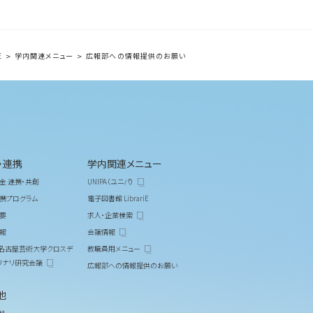
E
学内関連メニュー
広報部への情報提供のお願い
・連携
学内関連メニュー
金 連携・共創
UNIPA（ユニパ）
携プログラム
電子図書館 LibrariE
要
求人・企業検索
報
会議情報
M 名古屋芸術大学クロスデ
教職員用メニュー
リナリ研究会議
広報部への情報提供のお願い
他
せ