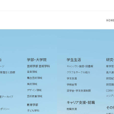
HOM
内
学部・大学院
学生生活
研究
芸術学部 芸術学科
ージ
キャンパス・施設・図書館
産学官
音楽領域
育理念と目標
クラブ＆サークル紹介
高大連
舞台芸術領域
学生支援
研究紀
美術領域
学納金等
研究情
デザイン領域
奨学金・学生支援制度
CDR
ィシプ
芸術教養領域
信アーカイブ
キャリア支援・就職
教育学部
その
ィポリシー
就職支援
子ども学科
お知ら