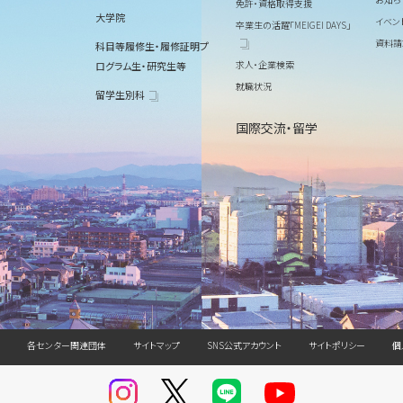
免許・資格取得支援
大学院
イベン
卒業生の活躍「MEIGEI DAYS」
資料請
科目等履修生・履修証明プ
求人・企業検索
ログラム生・研究生等
就職状況
留学生別科
国際交流・留学
各センター関連団体
サイトマップ
SNS公式アカウント
サイトポリシー
個