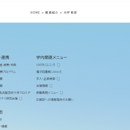
HOME
教員紹介
大坪 彰彦
・連携
学内関連メニュー
金 連携・共創
UNIPA（ユニパ）
携プログラム
電子図書館 LibrariE
要
求人・企業検索
報
会議情報
M 名古屋芸術大学クロスデ
教職員用メニュー
リナリ研究会議
広報部への情報提供のお願い
他
せ
ト情報