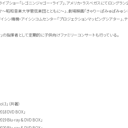
T内のライブショー「レゴニンジャゴー・ライブ」、アメリカ・ラスベガスにてロングラン公
ネマ～昭和音楽大学管弦楽団とともに～」、劇場映画「きゃりーぱみゅぱみゅシネ
ム」、アイシン精機・アイシンコムセンター「プロジェクションマッピングシアター」
」の指揮者として定期的に子供向けファミリーコンサートも行っている。
.3」（共著）
DVD BOX」
-ray & DVD BOX」
-ray & DVD BOX」