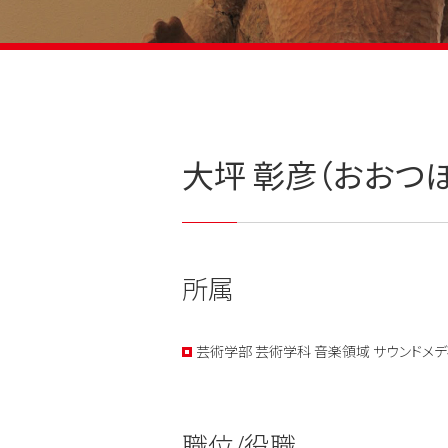
大坪 彰彦（おおつぼ
所属
芸術学部 芸術学科 音楽領域 サウンドメデ
職位/役職