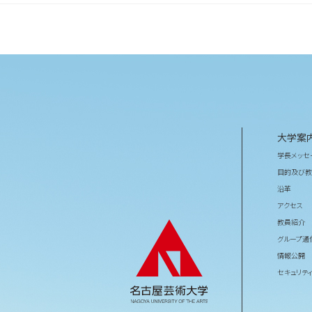
大学案
学長メッセ
目的及び教
沿革
アクセス
教員紹介
グループ通
情報公開
セキュリテ