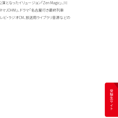
演となったイリュージョン「Zen Magic」、川
マJOHN!」、ドラマ「名古屋行き最終列車
、テレビ・ラジオCM、放送用ライブラリ音源などの
受験生サイト