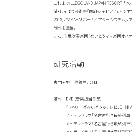
これまでにLEGOLAND JAPAN RESOR
崎・しんゆり芸術祭「国府弘子ピアノ de シ
2018」、YAMAHA「ホームシアターシステ
制作を担当。
また、市民吹奏楽団「めいとうママ楽団オハナ
研究活動
専門分野 作編曲、DTM
著作 DVD（音楽担当作品）
「きゃりーぱみゅぱみゅテレビJOHN! Vol
メ〜テレドラマ「名古屋行き最終列車2018 
メ〜テレドラマ「名古屋行き最終列車2019 Blu
メ〜テレドラマ「名古屋行き最終列車2020 Blu