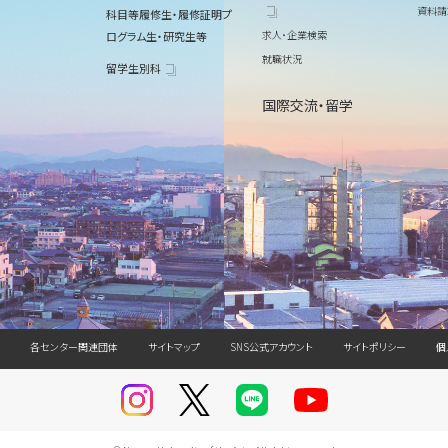
資料請
科目等履修生・履修証明プ
求人・企業検索
ログラム生・研究生等
就職状況
留学生別科
国際交流・留学
各センター関連団体
サイトマップ
SNS公式アカウント
サイトポリシー
個