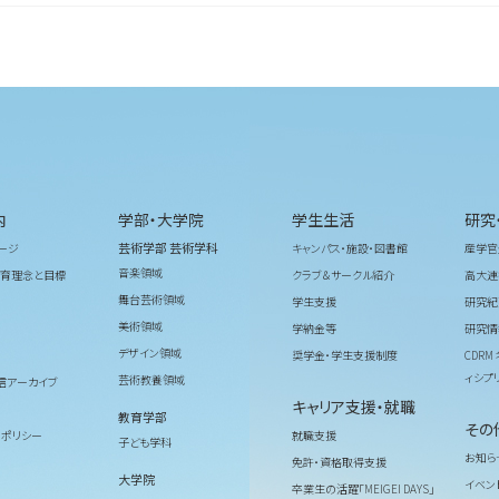
内
学部・大学院
学生生活
研究
芸術学部 芸術学科
ージ
キャンパス・施設・図書館
産学官
音楽領域
育理念と目標
クラブ＆サークル紹介
高大連
舞台芸術領域
学生支援
研究紀
美術領域
学納金等
研究情
デザイン領域
奨学金・学生支援制度
CDR
ィシプ
芸術教養領域
信アーカイブ
キャリア支援・就職
教育学部
その
ィポリシー
就職支援
子ども学科
お知ら
免許・資格取得支援
大学院
イベン
卒業生の活躍「MEIGEI DAYS」