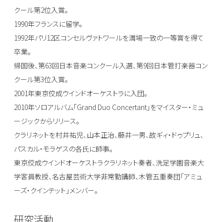
クール第2位入賞。
1990年フランスに留学。
1992年パリ12区コンセルヴァトワールを満場一致の一等賞を得て
卒業。
帰国後、第63回日本音楽コンクール入選、第9回日本管打楽器コン
クール第3位入賞。
2001年東京佼成ウインドオーケストラに入団。
2010年ソロアルバム「Grand Duo Concertant」をマイスター・ミュ
ージックからリリース。
クラリネットを村井祐児、山本正治、藤井一男、故ギィ・ドゥプリュ、
パスカル・モラゲスの各氏に師事。
東京佼成ウインドオーケストラクラリネット奏者、洗足学園音楽大
学客員教授、名古屋芸術大学非常勤講師、木管五重奏団「アミュ
ーズ・クインテット」メンバー。
研究活動