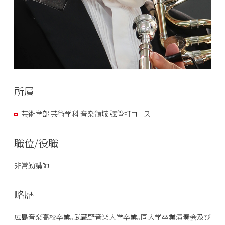
所属
芸術学部 芸術学科 音楽領域 弦管打コース
職位/役職
非常勤講師
略歴
広島音楽高校卒業。武蔵野音楽大学卒業。同大学卒業演奏会及び