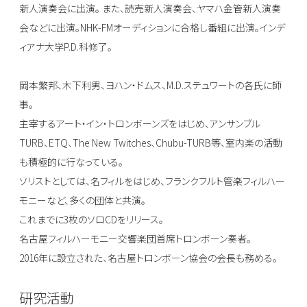
新人演奏会に出演。 また、読売新人演奏会、ヤマハ金管新人演奏
会などに出演。NHK-FMオーディションに合格し番組に出演。インデ
ィアナ大学P.D.科修了。
岡本繁邦、木下利男、ヨハン・ドムス、M.D.ステュワートの各氏に師
事。
主宰するアート・イン・トロンボーンズをはじめ、アンサンブル
TURB、ETQ、The New Twitches、Chubu-TURB等、室内楽の活動
も積極的に行なっている。
ソリストとしては、名フィルをはじめ、フランクフルト管楽フィルハー
モニーなど、多くの団体と共演。
これまでに3枚のソロCDをリリース。
名古屋フィルハーモニー交響楽団首席トロンボーン奏者。
2016年に設立された、名古屋トロンボーン協会の会長も務める。
研究活動