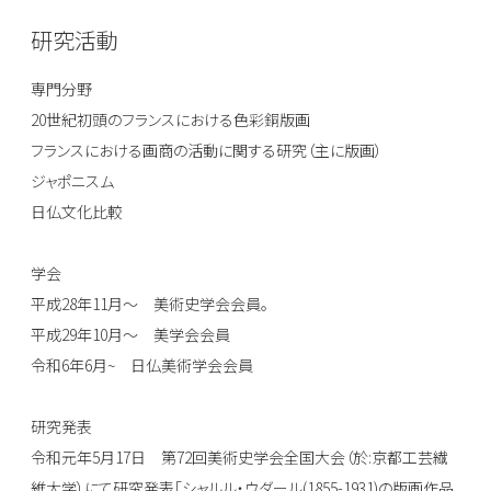
研究活動
専門分野
20世紀初頭のフランスにおける色彩銅版画
フランスにおける画商の活動に関する研究（主に版画）
ジャポニスム
日仏文化比較
学会
平成28年11月〜 美術史学会会員。
平成29年10月〜 美学会会員
令和6年6月~ 日仏美術学会会員
研究発表
令和元年5月17日 第72回美術史学会全国大会（於:京都工芸繊
維大学）にて研究発表「シャルル・ウダール(1855-1931)の版画作品