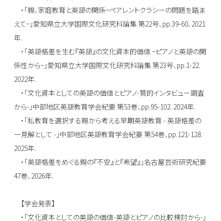
・「親、家庭教育と英語の関係−ペアレントクラシーの問題を踏ま
えて−」愛知県立大学国際文化研究科論集 第22号、pp.39-60．2021
年.
・「英語格差を生む『英語』の文化資本的価値 −ピアノと英語の関
係性から−」愛知県立大学国際文化研究科論集 第23号、pp.1-22.
2022年.
・「文化資本としての英語の価値とピアノ-質的インタビュー調査
から-」中部地区英語教育学会紀要 第53巻、pp.95-102. 2024年.
・「私教育を選択する親から考える早期英語教育 - 英語格差の
一見解として -」中部地区英語教育学会紀要 第54巻、pp.121-128.
2025年.
・「英語格差をめぐる親の『不安』と『希望』」名古屋芸術研究紀要
47巻、2026年.
【学会発表】
・「文化資本としての英語の価値-英語とピアノの比較検討から-」