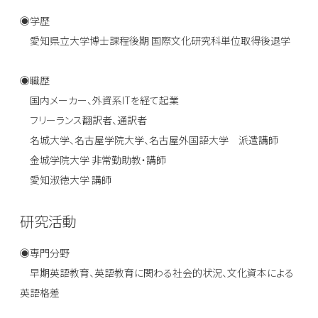
◉学歴
愛知県立大学博士課程後期 国際文化研究科単位取得後退学
◉職歴
国内メーカー、外資系ITを経て起業
フリーランス翻訳者、通訳者
名城大学、名古屋学院大学、名古屋外国語大学 派遣講師
金城学院大学 非常勤助教・講師
愛知淑徳大学 講師
研究活動
◉専門分野
早期英語教育、英語教育に関わる社会的状況、文化資本による
英語格差