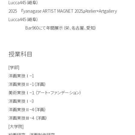
Lucca445（岐阜）
2025 『yanagase ARTIST MAGNET 2025』Atelier+Artgallery
Lucca445（岐阜）
Bar960にて年間展示（栄、名古屋、愛知）
授業科目
[学部]
洋画実技Ⅰ−1
洋画実技Ⅱ−1（洋画）
美術実技Ⅰ−１（アート・ファンデーション）
洋画実技Ⅰ−3
洋画実技Ⅱ−4（洋画）
洋画実技Ⅲ−４（洋画）
[大学院]
絵画研究 洋画制作研究