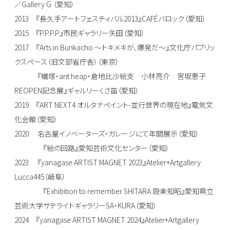
／Gallery G （愛知）
2013 『長久手アートフェスティバル2013』CAFÉバロック（愛知）
2015 『P.P.P.P』市民ギャラリー矢田（愛知）
2017 『Arts in Bunkacho 〜トキメキが、爆発だ〜』文化庁パブリッ
クスペース（旧文部省庁舎）（東京）
『蟻塚・ant heap・倉地比沙絵支 小林亮介 宮坂恵子
REOPEN記念展』ギャルリーくさ笛（愛知）
2019 『ART NEXT4 オルタナペイント-並行世界の現在地』電気文
化会館（愛知）
2020 名古屋イノベーターズ・ガレージにて年間展示（愛知）
『絵の回路』愛知芸術文化センター（愛知）
2023 『yanagase ARTIST MAGNET 2023』Atelier+Artgallery
Lucca445（岐阜）
『Exhibition to remember SHITARA 設楽知昭』愛知県立
芸術大学サテライトギャラリーSA・KURA（愛知）
2024 『yanagase ARTIST MAGNET 2024』Atelier+Artgallery