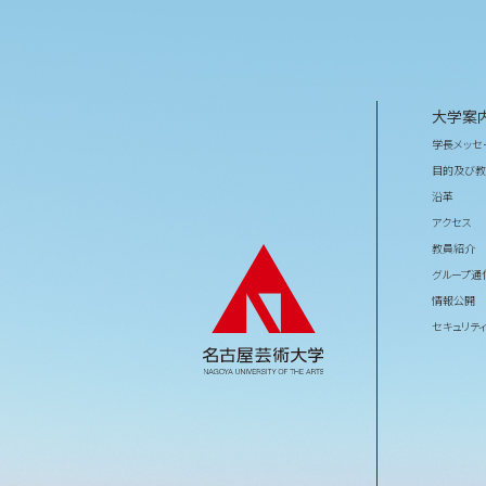
大学案
学長メッセ
目的及び教
沿革
アクセス
教員紹介
グループ通
情報公開
セキュリテ