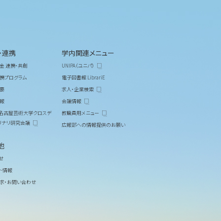
・連携
学内関連メニュー
金 連携・共創
UNIPA（ユニパ）
携プログラム
電子図書館 LibrariE
要
求人・企業検索
報
会議情報
M 名古屋芸術大学クロスデ
教職員用メニュー
リナリ研究会議
広報部への情報提供のお願い
他
せ
ト情報
求・お問い合わせ