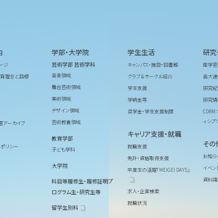
内
学部・大学院
学生生活
研究
芸術学部 芸術学科
ージ
キャンパス・施設・図書館
産学官
音楽領域
育理念と目標
クラブ＆サークル紹介
高大連
舞台芸術領域
学生支援
研究紀
美術領域
学納金等
研究情
デザイン領域
奨学金・学生支援制度
CDR
ィシプ
芸術教養領域
信アーカイブ
キャリア支援・就職
教育学部
その
ィポリシー
就職支援
子ども学科
お知ら
免許・資格取得支援
大学院
イベン
卒業生の活躍「MEIGEI DAYS」
資料請
科目等履修生・履修証明プ
求人・企業検索
ログラム生・研究生等
就職状況
留学生別科