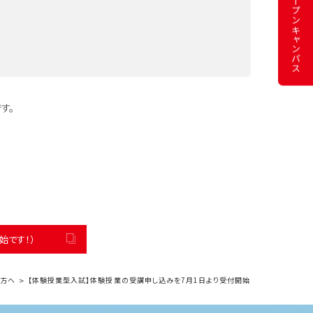
オープン
キャンパス
す。
始です！）
方へ
【体験授業型入試】体験授業の受講申し込みを7月1日より受付開始