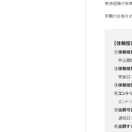
実技経験の有無
早期の合格をめ
【体験授
①体験授
申込期間：
②体験授
実施日：7
③体験授
④エント
エントリー
⑤出願可
通知日：9
⑥出願す