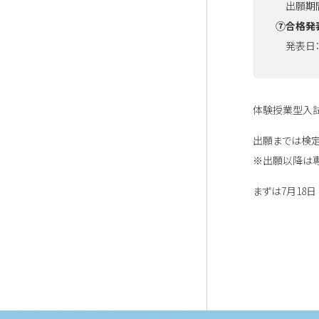
出願期間：
⑦合格発
発表日：1
体験授業型入試
出願までは検定
※出願以降は専
まずは7月18