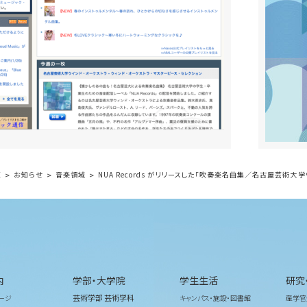
E
お知らせ
音楽領域
NUA Records がリリースした「吹奏楽名曲集／名古屋芸術大
内
学部・大学院
学生生活
研究
芸術学部 芸術学科
ージ
キャンパス・施設・図書館
産学官