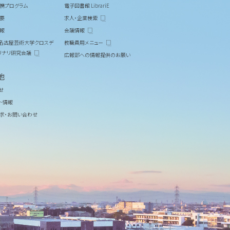
携プログラム
電子図書館 LibrariE
要
求人・企業検索
報
会議情報
M 名古屋芸術大学クロスデ
教職員用メニュー
リナリ研究会議
広報部への情報提供のお願い
他
せ
ト情報
求・お問い合わせ