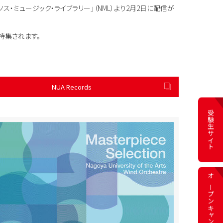
・ミュージック・ライブラリー」（NML）より2月2日に配信が
特集されます。
NUA Records
受験生サイト
オープン
キャンパス