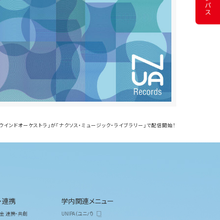
学ウインドオーケストラ」が「ナクソス・ミュージック・ライブラリー」で配信開始！
・連携
学内関連メニュー
金 連携・共創
UNIPA（ユニパ）