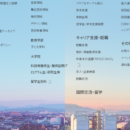
音楽領域
育理念と目標
クラブ＆サークル紹介
高大連
舞台芸術領域
学生支援
研究紀
美術領域
学納金等
研究情
デザイン領域
奨学金・学生支援制度
CDR
ィシプ
芸術教養領域
信アーカイブ
キャリア支援・就職
教育学部
その
ィポリシー
就職支援
子ども学科
お知ら
免許・資格取得支援
大学院
イベン
卒業生の活躍「MEIGEI DAYS」
資料請
科目等履修生・履修証明プ
求人・企業検索
ログラム生・研究生等
就職状況
留学生別科
国際交流・留学