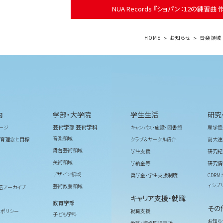
NUA Records 『ショパン：12の練習曲 
HOME
お知らせ
音楽領域
内
学部・大学院
学生生活
研究
芸術学部 芸術学科
ージ
キャンパス・施設・図書館
産学官
音楽領域
育理念と目標
クラブ＆サークル紹介
高大連
舞台芸術領域
学生支援
研究紀
美術領域
学納金等
研究情
デザイン領域
奨学金・学生支援制度
CDR
ィシプ
芸術教養領域
信アーカイブ
キャリア支援・就職
教育学部
その
ィポリシー
就職支援
子ども学科
お知ら
免許・資格取得支援