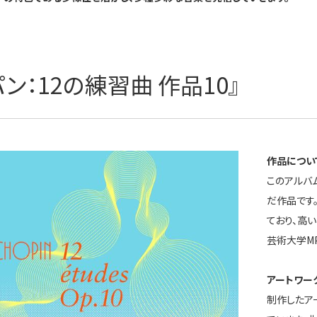
パン：12の練習曲 作品10』
作品につい
このアルバ
だ作品です
ており、高
芸術大学M
アートワー
制作したア