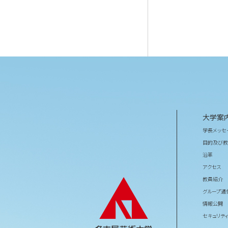
大学案
学長メッセ
目的及び教
沿革
アクセス
教員紹介
グループ通
情報公開
セキュリテ