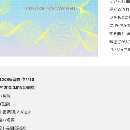
ています。
連なる流れ
ジをもとに
に、細やか
する曲と、
緻密さが共
ヴィジュア
12の練習曲 作品10
吉 友亮（MPA音楽院）
 ハ長調
 イ短調
 ホ長調《別れの曲》
 嬰ハ短調
 変ト長調《黒鍵》