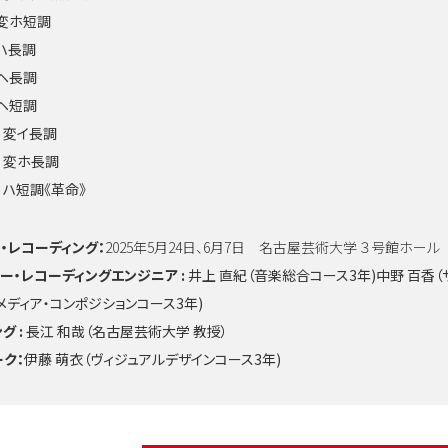
 変ホ短調
 ハ長調
 ヘ長調
 ヘ短調
番 変イ長調
番 変ホ長調
番 ハ短調《革命》
・レコーディング：
2025年5月24日、6月7日 名古屋芸術大学 ３号館ホール
ー・レコーディングエンジニア :
井上 直紀（音楽総合コース3年)中野 百香（
メディア・コンポジションコース3年)
グ :
長江 和哉（名古屋芸術大学 教授）
ク：
伊藤 萌衣（ヴィジュアルデザインコース3年)