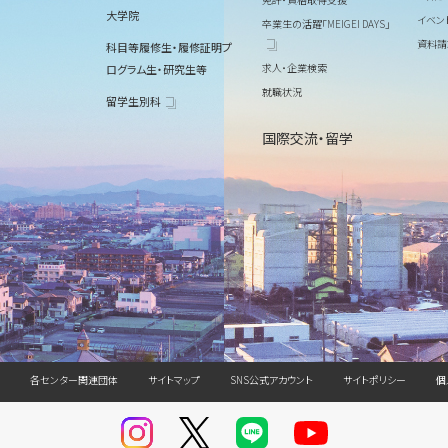
大学院
イベン
卒業生の活躍「MEIGEI DAYS」
資料請
科目等履修生・履修証明プ
求人・企業検索
ログラム生・研究生等
就職状況
留学生別科
国際交流・留学
各センター関連団体
サイトマップ
SNS公式アカウント
サイトポリシー
個