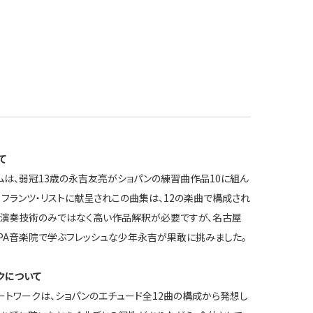
て
ムは、弱冠13歳の永吉友亮がショパンの練習曲作品10に組ん
。フランツ・リストに献呈されこの曲集は、12の楽曲で構成され
い演奏技術のみではなく高い作品解釈が必要ですが、名古屋
PA音楽院で学ぶフレッシュな少年永吉が果敢に挑みました。
クについて
ートワークは、ショパンのエチュード全12曲の構成から発想し