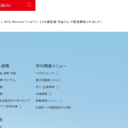
作品10』
NUA Records 『ショパン：12の練習曲 作品10』 が配信開始されました！
・連携
学内関連メニュー
金 連携・共創
UNIPA（ユニパ）
携プログラム
電子図書館 LibrariE
要
求人・企業検索
報
会議情報
M 名古屋芸術大学クロスデ
教職員用メニュー
リナリ研究会議
広報部への情報提供のお願い
他
せ