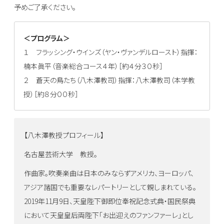
予めご了承ください。
＜プログラム＞
１ フラッシング・ウインズ（ヤン・ヴァンデルロースト）指揮：
楠本眞平（音楽総合コース４年）［約４分３０秒］
２ 蒼天の鳥たち（八木澤教司）指揮：八木澤教司（本学教
授）［約８分００秒］
【八木澤教授プロフィール】
名古屋芸術大学 教授。
作曲家。吹奏楽曲は日本のみならずアメリカ、ヨーロッパ、
アジア諸国でも重要なレパートリーとして親しまれている。
2019年11月9日、天皇陛下御即位奉祝記念式典・国民祭典
において天皇皇后両陛下「お出迎えのファンファーレ」とし