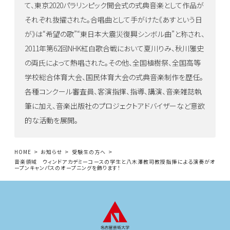
て、東京2020パラリンピック開会式の式典音楽として作品が
それぞれ抜擢された。合唱曲として手がけた《あすという日
が》は“希望の歌”“東日本大震災復興シンボル曲”と称され、
2011年第62回NHK紅白歌合戦において夏川りみ、秋川雅史
の両氏によって熱唱された。その他、全国植樹祭、全国高等
学校総合体育大会、国民体育大会の式典音楽制作を歴任。
各種コンクール審査員、客演指揮、指導、講演、音楽雑誌執
筆に加え、音楽出版社のプロジェクトアドバイザーなど意欲
的な活動を展開。
HOME
お知らせ
受験生の方へ
音楽領域 ウィンドアカデミーコースの学生と八木澤教司教授指揮による演奏がオ
ープンキャンパスのオープニングを飾ります！