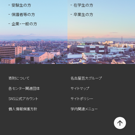
受験生の方
在学生の方
保護者等の方
卒業生の方
企業・一般の方
寄附について
名古屋芸大グループ
各センター関連団体
サイトマップ
SNS公式アカウント
サイトポリシー
個人情報保護方針
学内関連メニュー
T
O
P