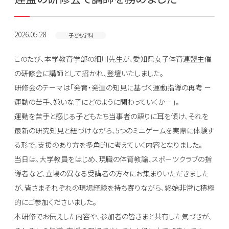
2026.05.28
子ども学科
このたび、本学教育学部の細川先生が、愛知県女子体育連盟主催
の研修会に講師として招かれ、登壇いたしました。
研修会のテーマは「発育・発達の知見に基づく運動指導の再考 －
運動の苦手、嫌いな子にどのように関わっていくか－」。
運動を苦手と感じる子どもたち当事者の語りに耳を傾け、それを
最新の研究知見と紐づけながら、5つのミニゲームを実際に体験す
る形で、支援のあり方を多角的に考えていく内容となりました。
当日は、大学教員をはじめ、現職の体育教諭、スポーツクラブの指
導者など、立場の異なる受講者の方々にお集まりいただきました
が、皆さまそれぞれの現場経験を持ち寄りながら、終始非常に積極
的にご参加くださいました。
本研修でお伝えした内容や、参加者の皆さまと共有した気づきが、