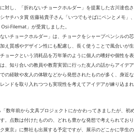
に対し、「折れないチョークホルダー」を提案した古川達也さ
シヤチハタ賞 佐藤祐貴子さん「いつでもそばにペンとメモ」、
i-Filemat」が受賞しました。
ないチョークホルダー」は、チョークをシャープペンシルの芯
加え質感やデザイン性にも配慮し、長く使うことで風合いが生
チョークという消耗品を万年筆のように個人の嗜好や個性を表
は、知り合いの教員や教育実習に行った友人の話からアイデア
での経験や友人の体験などから発想されたものが多く、身近な
レンドを取り入れつつも実現性を考えてアイデアが練り込まれ
ら「数年前から文具プロジェクトにかかわってきましたが、初
す。点数は付けたものの、どれも豊かな発想で考えられており素
ク東京』に弊社も出展する予定ですが、展示のどこかに学生の