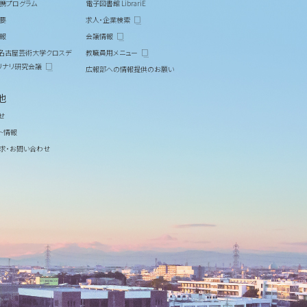
携プログラム
電子図書館 LibrariE
要
求人・企業検索
報
会議情報
M 名古屋芸術大学クロスデ
教職員用メニュー
リナリ研究会議
広報部への情報提供のお願い
他
せ
ト情報
求・お問い合わせ