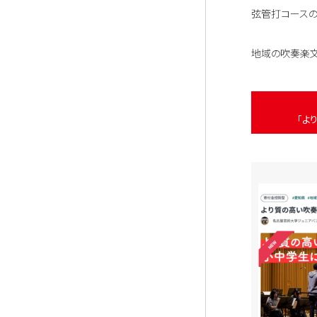
弦管打コースの
地域の吹奏楽文
「よ