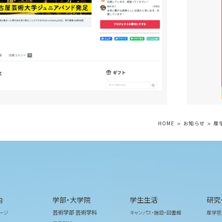
HOME
お知らせ
産
内
学部・大学院
学生生活
研究
芸術学部 芸術学科
ージ
キャンパス・施設・図書館
産学官