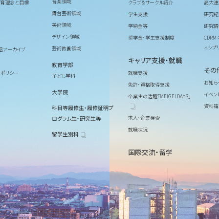
音楽領域
育理念と目標
クラブ＆サークル紹介
高大連
舞台芸術領域
学生支援
研究紀
美術領域
学納金等
研究情
デザイン領域
奨学金・学生支援制度
CDR
ィシプ
芸術教養領域
信アーカイブ
キャリア支援・就職
教育学部
その
ィポリシー
就職支援
子ども学科
お知ら
免許・資格取得支援
大学院
イベン
卒業生の活躍「MEIGEI DAYS」
資料請
科目等履修生・履修証明プ
求人・企業検索
ログラム生・研究生等
就職状況
留学生別科
国際交流・留学