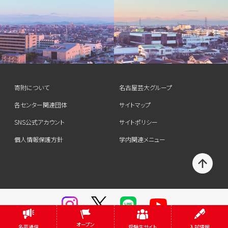
寄附について
名古屋芸大グループ
各センター関連団体
サイトマップ
SNS公式アカウント
サイトポリシー
個人情報保護方針
学内関連メニュー
T
O
P
オープン
名芸通信
受験生サイト
入試情報
© Nagoya University of the Arts. All rights reserved