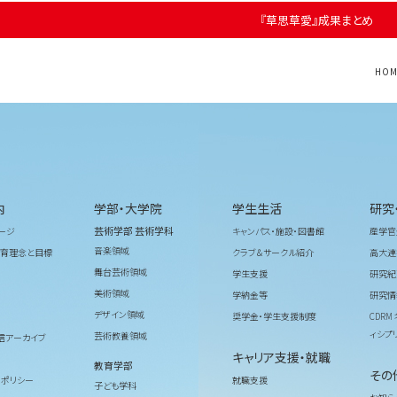
『草思草愛』成果まとめ
HOM
内
学部・大学院
学生生活
研究
芸術学部 芸術学科
ージ
キャンパス・施設・図書館
産学官
音楽領域
育理念と目標
クラブ＆サークル紹介
高大連
舞台芸術領域
学生支援
研究紀
美術領域
学納金等
研究情
デザイン領域
奨学金・学生支援制度
CDR
ィシプ
芸術教養領域
信アーカイブ
キャリア支援・就職
教育学部
その
ィポリシー
就職支援
子ども学科