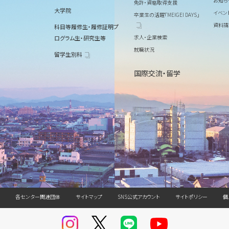
お知ら
免許・資格取得支援
大学院
イベン
卒業生の活躍「MEIGEI DAYS」
資料請
科目等履修生・履修証明プ
求人・企業検索
ログラム生・研究生等
就職状況
留学生別科
国際交流・留学
各センター関連団体
サイトマップ
SNS公式アカウント
サイトポリシー
個