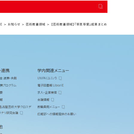
E
お知らせ
芸術教養領域
【芸術教養領域】『草思草愛』成果まとめ
・連携
学内関連メニュー
金 連携・共創
UNIPA（ユニパ）
携プログラム
電子図書館 LibrariE
要
求人・企業検索
報
会議情報
M 名古屋芸術大学クロスデ
教職員用メニュー
リナリ研究会議
広報部への情報提供のお願い
他