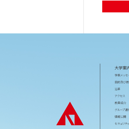
大学案
学長メッセ
目的及び教
沿革
アクセス
教員紹介
グループ通
情報公開
セキュリテ