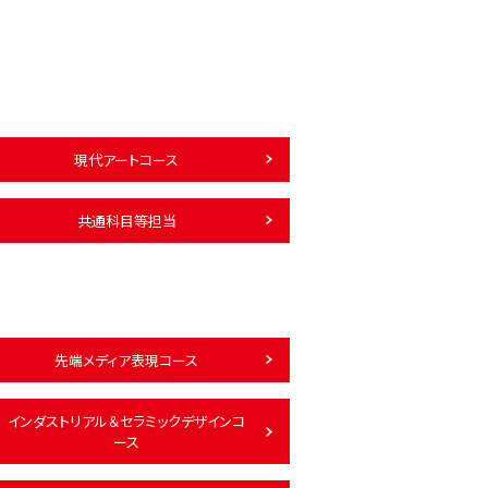
現代アートコース
共通科目等担当
先端メディア表現コース
インダストリアル＆セラミックデザインコ
ース