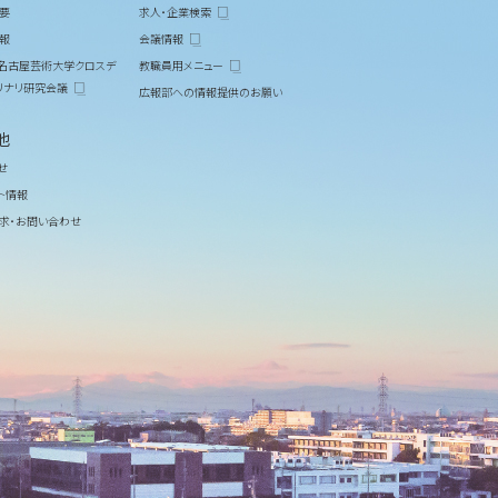
要
求人・企業検索
報
会議情報
M 名古屋芸術大学クロスデ
教職員用メニュー
リナリ研究会議
広報部への情報提供のお願い
他
せ
ト情報
求・お問い合わせ