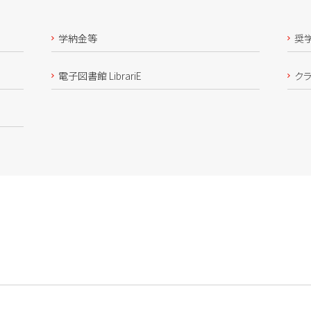
学納金等
奨
電子図書館 LibrariE
ク