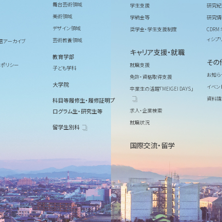
舞台芸術領域
学生支援
研究紀
美術領域
学納金等
研究情
デザイン領域
奨学金・学生支援制度
CDR
ィシプ
芸術教養領域
信アーカイブ
キャリア支援・就職
教育学部
その
ィポリシー
就職支援
子ども学科
お知ら
免許・資格取得支援
大学院
イベン
卒業生の活躍「MEIGEI DAYS」
資料請
科目等履修生・履修証明プ
求人・企業検索
ログラム生・研究生等
就職状況
留学生別科
国際交流・留学