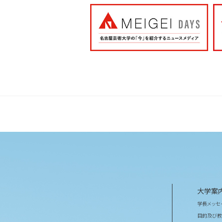
大学案
学長メッセ
目的及び教