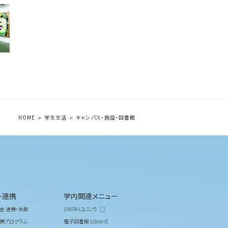
HOME
学生生活
キャンパス・施設・図書館
・連携
学内関連メニュー
金 連携・共創
UNIPA（ユニパ）
携プログラム
電子図書館 LibrariE