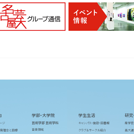
内
学部・大学院
学生生活
研究
芸術学部 芸術学科
ージ
キャンパス・施設・図書館
産学官
音楽領域
育理念と目標
クラブ＆サークル紹介
高大連