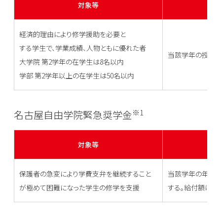
対象等
経済的理由により修学援助を必要と
する学生で、学業成績、人物ともに優れた者
当該学年の授業料
大学院 第2学年の在学生は8名以内
学部 第2学年以上の在学生は50名以内
※1
名古屋自由学院緊急奨学金
対象等
保護者の急変により学費支弁を継続すること
当該学年の年額
が極めて困難になった学生の修学を支援
する。給付額は1