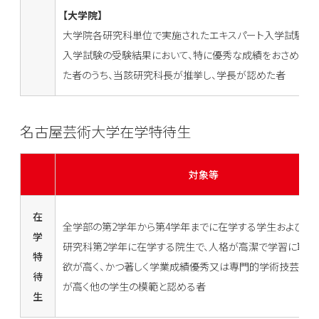
【大学院】
大学院各研究科単位で実施されたエキスパート入学試験又
入学試験の受験結果において、特に優秀な成績をおさめて合
た者のうち、当該研究科長が推挙し、学長が認めた者
名古屋芸術大学在学特待生
対象等
在
全学部の第2学年から第4学年までに在学する学生および大
学
研究科第2学年に在学する院生で、人格が高潔で学習に取り
特
欲が高く、かつ著しく学業成績優秀又は専門的学術技芸等
待
が高く他の学生の模範と認める者
生