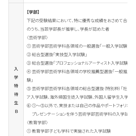
【学部】
下記の受験結果において、特に優秀な成績をおさめて合格し
のうち、当該学部長が推挙し、学長が認めた者
〈芸術学部〉
① 芸術学部芸術学科各領域の一般選抜「一般入学試験前期
② 総合型選抜「実技型入学試験」
③ 総合型選抜「プロフェッショナルアーティスト入学試験」
入
④ 芸術学部芸術学科各領域の学校推薦型選抜「一般推薦
学
験」
特
⑤ 芸術学部芸術学科各領域の総合型選抜（特別枠）「社会人
待
ア入学試験、海外帰国生徒入学試験、外国人留学生入学試験
生
⑥ ①～⑤以外で、実技または自己の作品やポートフォリオの
Ｂ
プレゼンテーションを伴う芸術学部芸術学科の入学試験
〈教育学部〉
① 教育学部子ども学科で実施された入学試験