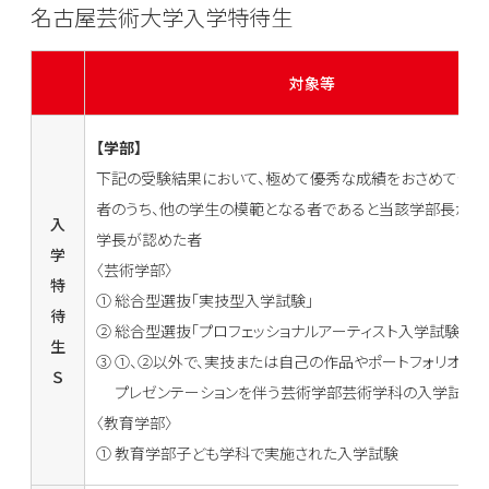
名古屋芸術大学入学特待生
対象等
【学部】
下記の受験結果において、極めて優秀な成績をおさめて合格
者のうち、他の学生の模範となる者であると当該学部長が推
入
学長が認めた者
学
〈芸術学部〉
特
① 総合型選抜「実技型入学試験」
待
② 総合型選抜「プロフェッショナルアーティスト入学試験」
生
③ ①、②以外で、実技または自己の作品やポートフォリオの
Ｓ
プレゼンテーションを伴う芸術学部芸術学科の入学試験
〈教育学部〉
① 教育学部子ども学科で実施された入学試験