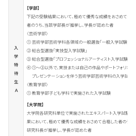
【学部】
下記の受験結果において、極めて優秀な成績をおさめて合格
者のうち、当該学部長が推挙し、学長が認めた者
〈芸術学部〉
① 芸術学部芸術学科各領域の一般選抜「一般入学試験前期
入
② 総合型選抜「実技型入学試験」
学
③ 総合型選抜「プロフェッショナルアーティスト入学試験」
特
④ ①～③以外で、実技または自己の作品やポートフォリオの
待
プレゼンテーションを伴う芸術学部芸術学科の入学試験
生
〈教育学部〉
Ａ
① 教育学部子ども学科で実施された入学試験
【大学院】
大学院各研究科単位で実施されたエキスパート入学試験の
果において、極めて優秀な成績をおさめて合格した者のうち
研究科長が推挙し、学長が認めた者