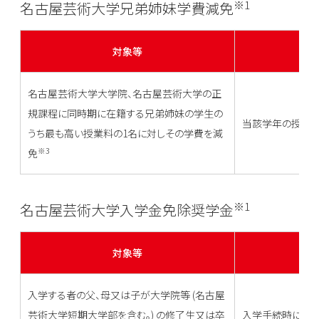
※1
名古屋芸術大学兄弟姉妹学費減免
対象等
名古屋芸術大学大学院、名古屋芸術大学の正
規課程に同時期に在籍する兄弟姉妹の学生の
当該学年の授業料
うち最も高い授業料の1名に対しその学費を減
※3
免
※1
名古屋芸術大学入学金免除奨学金
対象等
入学する者の父、母又は子が大学院等 (名古屋
芸術大学短期大学部を含む。) の修了生又は卒
入学手続時に納