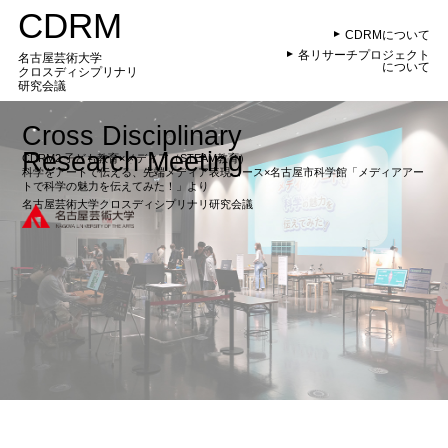
CDRM
CDRMについて
各リサーチプロジェクト
名古屋芸術大学
について
クロスディシプリナリ
研究会議
Cross
Disciplinary
Research
Meeting
CDRM2 子ども教育×メディア（STEAM教育）
科学をアートで伝える、先端メディア表現コース×名古屋市科学館「メディアアー
トで科学の魅力を伝えてみた！」より
名古屋芸術大学クロスディシプリナリ研究会議