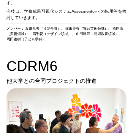
す。
今後は、学修成果可視化システムAssesmentorへの転用等を検
討していきます。
メンバー：
渡邉規夫（音楽領域）
、
梶田美香（舞台芸術領域）
、
松岡徹
（美術領域）
、
扇千花（デザイン領域）
、
山田勝洋（芸術教養領域）
、
岡田雅樹（子ども学科）
CDRM6
他大学との合同プロジェクトの推進