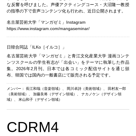
な反響を呼びました。声優アクティングコース・大沼隆一教授
の指導の下で音声コンテンツ化も行われ、近日公開されます。
名古屋芸術大学「マンガゼミ」Instagram
https://www.instagram.com/mangaseminar/
日韓合同誌「ILKo［イルコ］」
名古屋芸術大学「マンガゼミ」と青江文化産業大学 漫画コンテ
ンツスクールの学生有志が「出会い」をテーマに執筆した作品
集。2026年2月刊。日本では各コミック配信サイトを通じ頒
布、韓国では国内の一般書店にて販売される予定です。
メンバー：
長江和哉（音楽領域）
、
岡川卓詩（美術領域）
、
田村友一郎
（美術領域）
、
加藤良将（デザイン領域）
、
ナカノケン（デザイン領
域）
、
米山和子（デザイン領域）
CDRM4