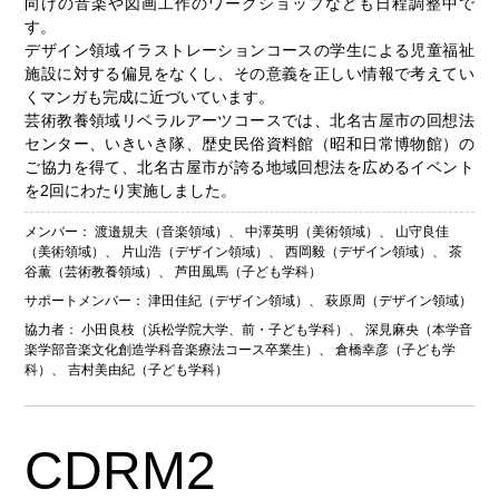
向けの音楽や図画工作のワークショップなども日程調整中で
す。
デザイン領域イラストレーションコースの学生による児童福祉
施設に対する偏見をなくし、その意義を正しい情報で考えてい
くマンガも完成に近づいています。
芸術教養領域リベラルアーツコースでは、北名古屋市の回想法
センター、いきいき隊、歴史民俗資料館（昭和日常博物館）の
ご協力を得て、北名古屋市が誇る地域回想法を広めるイベント
を2回にわたり実施しました。
メンバー：
渡邉規夫（音楽領域）
、
中澤英明（美術領域）
、
山守良佳
（美術領域）
、
片山浩（デザイン領域）
、
西岡毅（デザイン領域）
、
茶
谷薫（芸術教養領域）
、
芦田風馬（子ども学科）
サポートメンバー：
津田佳紀（デザイン領域）
、
萩原周（デザイン領域）
協力者：
小田良枝（浜松学院大学、前・子ども学科）
、
深見麻央（本学音
楽学部音楽文化創造学科音楽療法コース卒業生）
、
倉橋幸彦（子ども学
科）
、
吉村美由紀（子ども学科）
CDRM2