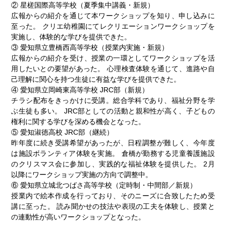
② 星槎国際高等学校（夏季集中講義・新規）
広報からの紹介を通じて本ワークショップを知り、申し込みに
至った。 クリエ幼稚園にてレクリエーションワークショップを
実施し、体験的な学びを提供できた。
③ 愛知県立豊橋西高等学校（授業内実施・新規）
広報からの紹介を受け、授業の一環としてワークショップを活
用したいとの要望があった。 心理検査体験を通じて、進路や自
己理解に関心を持つ生徒に有益な学びを提供できた。
④ 愛知県立岡崎東高等学校 JRC部（新規）
チラシ配布をきっかけに受講。総合学科であり、福祉分野を学
ぶ生徒も多い。 JRC部としての活動と親和性が高く、子どもの
権利に関する学びを深める機会となった。
⑤ 愛知淑徳高校 JRC部（継続）
昨年度に続き受講希望があったが、日程調整が難しく、今年度
は施設ボランティア体験を実施。 倉橋が勤務する児童養護施設
のクリスマス会に参加し、実践的な福祉体験を提供した。 2月
以降にワークショップ実施の方向で調整中。
⑥ 愛知県立城北つばさ高等学校（定時制・中間部／新規）
授業内で絵本作成を行っており、そのニーズに合致したため受
講に至った。 読み聞かせの技法や表現の工夫を体験し、授業と
の連動性が高いワークショップとなった。