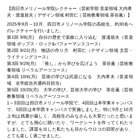
【四日市メリノール学院レクチャー（芸術学部 音楽領域 大内孝
夫・渡邉規夫｜デザイン領域 村田仁｜芸術教養領域 茶谷薫）】
2025年9月～10月、四日市メリノール学院の高校生、約30名へ
のレクチャーを行いました。
第1回 9/8(月) 自分の歴史で楽曲に入り込む 渡邉規夫（音楽
領域 ポップス・ロック&パフォーマンスコース）
第2回 9/22(月) 物語の作り方 村田仁（デザイン領域 文芸・
ライティングコース）
第3回 9/29(月) 「推し」から学びを広げよう 茶谷薫（芸術教
養領域 リベラルアーツコース）
第4回 10/6(月) 芸術の学びは武器になる 大内孝夫（音楽領
域 全学総合共通科目担当）
第5回 10/20(月) 大学の学び、芸術大学の学び 茶谷薫（芸術
教養領域 リベラルアーツコース
1～3回目は四日市メリノール学院で、4回目は本学東キャンパス
で、5回目は本学西キャンパスで実施しました。特に9月と10月
上旬は残暑が厳しく、高校生のみなさんも大変だったと思いま
すが、とても熱心に聴いたり、ワークシートを作ってくれたり
しました。課題を出した私たちも目からウロコの回答があり、
とても楽しく過ごせました。