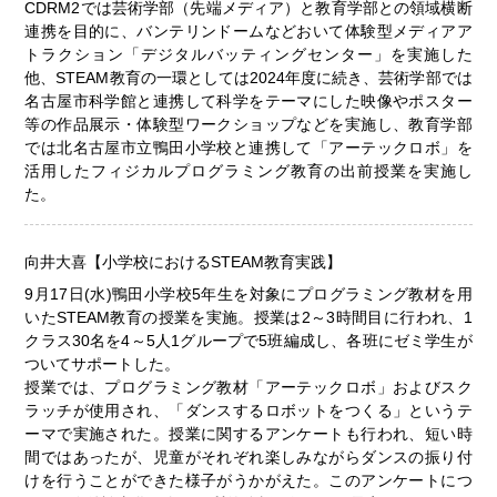
CDRM2では芸術学部（先端メディア）と教育学部との領域横断
連携を目的に、バンテリンドームなどおいて体験型メディアア
トラクション「デジタルバッティングセンター」を実施した
他、STEAM教育の一環としては2024年度に続き、芸術学部では
名古屋市科学館と連携して科学をテーマにした映像やポスター
等の作品展示・体験型ワークショップなどを実施し、教育学部
では北名古屋市立鴨田小学校と連携して「アーテックロボ」を
活用したフィジカルプログラミング教育の出前授業を実施し
た。
向井大喜【小学校におけるSTEAM教育実践】
9月17日(水)鴨田小学校5年生を対象にプログラミング教材を用
いたSTEAM教育の授業を実施。授業は2～3時間目に行われ、1
クラス30名を4～5人1グループで5班編成し、各班にゼミ学生が
ついてサポートした。
授業では、プログラミング教材「アーテックロボ」およびスク
ラッチが使用され、「ダンスするロボットをつくる」というテ
ーマで実施された。授業に関するアンケートも行われ、短い時
間ではあったが、児童がそれぞれ楽しみながらダンスの振り付
けを行うことができた様子がうかがえた。このアンケートにつ