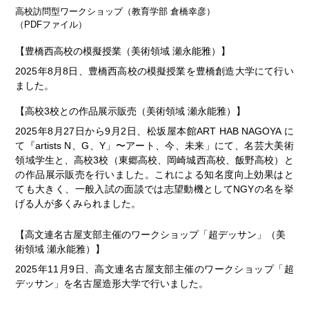
高校訪問型ワークショップ（教育学部 倉橋幸彦）
（PDFファイル）
【豊橋西高校の模擬授業（美術領域 瀬永能雅）】
2025年8月8日、豊橋西高校の模擬授業を豊橋創造大学にて行い
ました。
【高校3校との作品展示販売（美術領域 瀬永能雅）】
2025年8月27日から9月2日、松坂屋本館ART HAB NAGOYA に
て『artists N、G、Y」〜アート、今、未来」にて、名芸大美術
領域学生と、高校3校（東郷高校、岡崎城西高校、飯野高校）と
の作品展示販売を行いました。これによる知名度向上効果はと
ても大きく、一般入試の面談では志望動機としてNGYの名を挙
げる人が多くみられました。
【高文連名古屋支部主催のワークショップ「超デッサン」（美
術領域 瀬永能雅）】
2025年11月9日、高文連名古屋支部主催のワークショップ「超
デッサン」を名古屋造形大学で行いました。