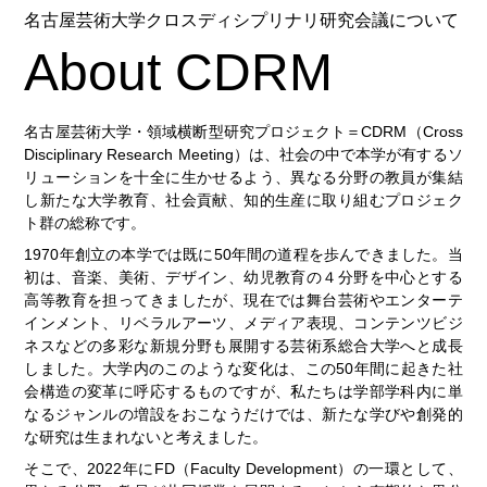
名古屋芸術大学クロスディシプリナリ研究会議について
About CDRM
名古屋芸術大学・領域横断型研究プロジェクト＝CDRM（Cross
Disciplinary Research Meeting）は、社会の中で本学が有するソ
リューションを十全に生かせるよう、異なる分野の教員が集結
し新たな大学教育、社会貢献、知的生産に取り組むプロジェク
ト群の総称です。
1970年創立の本学では既に50年間の道程を歩んできました。当
初は、音楽、美術、デザイン、幼児教育の４分野を中心とする
高等教育を担ってきましたが、現在では舞台芸術やエンターテ
インメント、リベラルアーツ、メディア表現、コンテンツビジ
ネスなどの多彩な新規分野も展開する芸術系総合大学へと成長
しました。大学内のこのような変化は、この50年間に起きた社
会構造の変革に呼応するものですが、私たちは学部学科内に単
なるジャンルの増設をおこなうだけでは、新たな学びや創発的
な研究は生まれないと考えました。
そこで、2022年にFD（Faculty Development）の一環として、