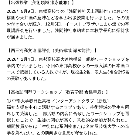
【出張授業（美術領域 瀬永能雅）】
2025年5月9日、東郷高校での「浅間神社天上画制作」において
構図や天井画の意味などを学ぶ出張授業を行いました。その後
お付き合いが続き、12月5日、イーストプラザいこまい舘での卒
展講評会を行いました。浅間神社奉納式に本校学長宛に招待状
が届きました。
【西三河高文連 講評会（美術領域 瀬永能雅）】
2026年2月4日、東邦高校高大連携授業 絹絵ワークショップを
学内で行いました。今回の東邦高校からの一般入試の日本画コ
ースで把握している人数ですが、現役生2名、浪人生3名合計5名
の受験がありました。
【高校訪問型ワークショップ（教育学部 倉橋幸彦）】
① 中部大学春日丘高校 インターアクトクラブ（新規）
福祉支援を中心に活動するクラブであり、芸術領域の学生も同
席して受講した。 部活動の内容に合致したワークショップを選
択したことで、生徒の関心が高く、意欲的な参加が見られた。
顧問教員からは「生徒には系列校または名古屋芸術大学への進
学を薦めたい」との前向きな意見が寄せられた。