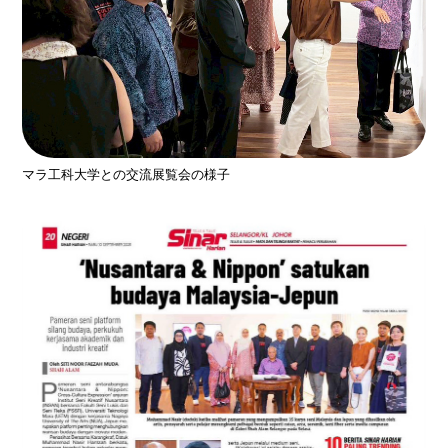
マラ⼯科⼤学との交流展覧会の様⼦