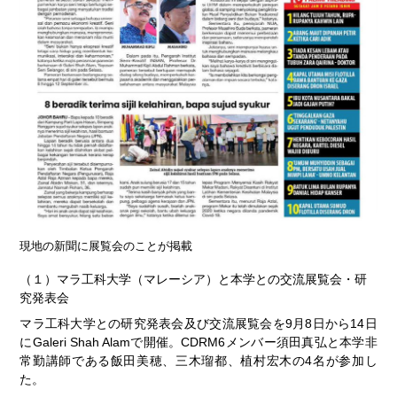
現地の新聞に展覧会のことが掲載
（１）マラ工科大学（マレーシア）と本学との交流展覧会・研
究発表会
マラ工科大学との研究発表会及び交流展覧会を9⽉8⽇から14⽇
にGaleri Shah Alamで開催。CDRM6メンバー須⽥真弘と本学⾮
常勤講師である飯⽥美穂、三⽊瑠都、植村宏⽊の4名が参加し
た。