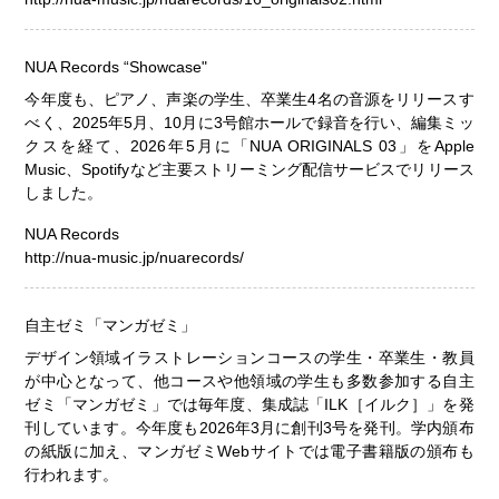
NUA Records “Showcase"
今年度も、ピアノ、声楽の学生、卒業生4名の音源をリリースす
べく、2025年5月、10月に3号館ホールで録音を行い、編集ミッ
クスを経て、2026年5月に「NUA ORIGINALS 03」をApple
Music、Spotifyなど主要ストリーミング配信サービスでリリース
しました。
NUA Records
http://nua-music.jp/nuarecords/
自主ゼミ「マンガゼミ」
デザイン領域イラストレーションコースの学生・卒業生・教員
が中心となって、他コースや他領域の学生も多数参加する自主
ゼミ「マンガゼミ」では毎年度、集成誌「ILK［イルク］」を発
刊しています。今年度も2026年3月に創刊3号を発刊。学内頒布
の紙版に加え、マンガゼミWebサイトでは電子書籍版の頒布も
行われます。