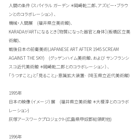
人間の条件（スパイラル ガーデン ＊岡崎乾二郎、アズビー・ブラウ
ンとのコラボレーション）、
機械・人間展 (福井県立美術館)、
KARADAがARTになるとき［物質になった器官と身体］(板橋区立美
術館)、
戦後日本の前衛美術(JAPANESE ART AFTER 1945 SCREAM
AGAINST THE SKY) (グッゲンハイム美術館、および サンフランシ
スコ近代美術館 ＊岡崎乾二郎とのコラボレーション ）、
「うつすこと」と「見ること」-意識拡大装置- （埼玉県立近代美術館）
1995年
日本の映像（イメージ）展 (福井県立美術館 ＊大榎淳とのコラボ
レーション)
灰塚アースワークプロジェクト(広島県甲奴郡総領町他)
1996年