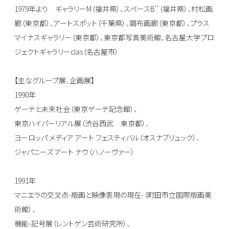
1979年より ギャラリーM（福井県）、スペースB''（福井県）、村松画
廊（東京都）、アートスポット（千葉県）、調布画廊（東京都）、プラス
マイナスギャラリー（東京都）、東京都写真美術館、名古屋大学プロ
ジェクトギャラリーclas（名古屋市）
【主なグループ展、企画展】
1990年
ゲーテと未来社会（東京ゲーテ記念館）、
東京ハイパーリアル展（渋谷西武 東京都）、
ヨーロッパ メディア アート フェスティバル（オスナブリュック）、
ジャパニーズ アート ナウ（ハノーヴァー）
1991年
マニエラの交叉点-版画と映像表現の現在-（町田市立国際版画美
術館）、
機能-記号展（レントゲン芸術研究所）、