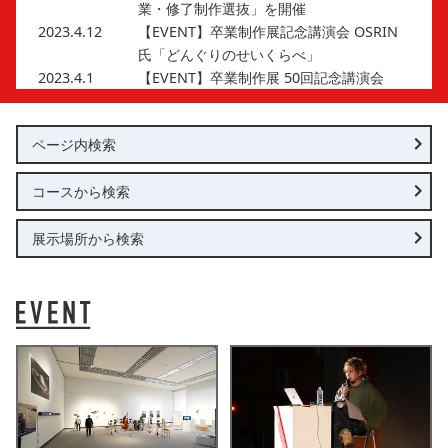
業・修了制作選抜」を開催
2023.4.12
【EVENT】卒業制作展記念講演会 OSRIN
氏「どんぐりのせいくらべ」
2023.4.1
【EVENT】卒業制作展 50回記念講演会
千住博氏「学生の皆さんに伝えたいこと／
創造の現場より」を開催
ページ内検索
2023.3.17
賞典を作品リストに追記しました。
2023.3.14
【EVENT】名芸卒業生トークイベント「私
コースから検索
の出発点～そういえば、原点（ルーツ）
は、名芸だよね」
展示場所から検索
2023.3.7
【EVENT】名古屋芸術大学ローターアクト
クラブが企画、卒業・修了制作展50回記念
チャリティーオークションを開催
2023.2.28
L棟（体育館）・アート＆デザインセンタ
ー（B棟）の作品を公開しました。
2023.2.27
U棟の作品を公開しました。
2023.2.25
G棟・屋外展示の作品を公開しました。
2023.2.24
X棟の作品を公開しました。
2023.2.23
B棟の作品を公開しました。
2023.2.22
A棟・F棟の作品を公開しました。