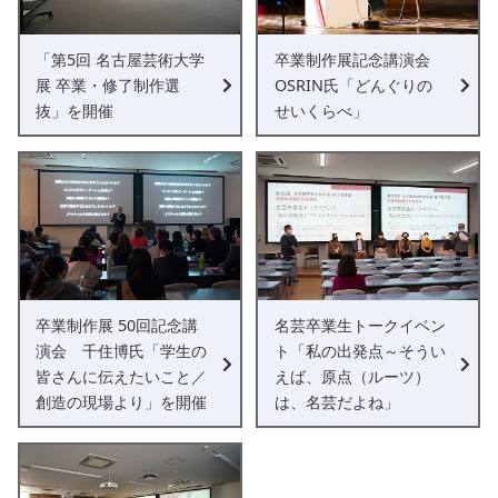
2023.2.20
Z棟の作品を公開しました。
2023.2.18
H棟の作品を公開しました。
「第5回 名古屋芸術大学
卒業制作展記念講演会
2023.2.17
K棟の作品を公開しました。
展 卒業・修了制作選
OSRIN氏「どんぐりの
抜」を開催
せいくらべ」
卒業制作展 50回記念講
名芸卒業生トークイベン
演会 千住博氏「学生の
ト「私の出発点～そうい
皆さんに伝えたいこと／
えば、原点（ルーツ）
創造の現場より」を開催
は、名芸だよね」