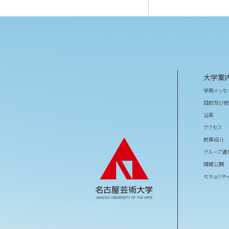
大学案
学長メッセ
目的及び教
沿革
アクセス
教員紹介
グループ通
情報公開
セキュリテ