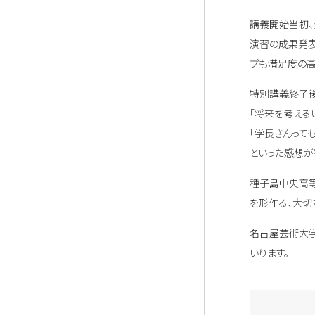
講義開始当初、
演習の成果発表
プも満足度の高
特別講義終了後
「将来を考える
「学長さんって
といった感想が
種子島中央高等
を形作る、大切
名古屋芸術大学
いります。