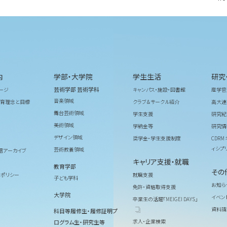
内
学部・大学院
学生生活
研究
芸術学部 芸術学科
ージ
キャンパス・施設・図書館
産学官
音楽領域
育理念と目標
クラブ＆サークル紹介
高大連
舞台芸術領域
学生支援
研究紀
美術領域
学納金等
研究情
デザイン領域
奨学金・学生支援制度
CDR
ィシプ
芸術教養領域
信アーカイブ
キャリア支援・就職
教育学部
その
ィポリシー
就職支援
子ども学科
お知ら
免許・資格取得支援
大学院
イベン
卒業生の活躍「MEIGEI DAYS」
資料請
科目等履修生・履修証明プ
求人・企業検索
ログラム生・研究生等