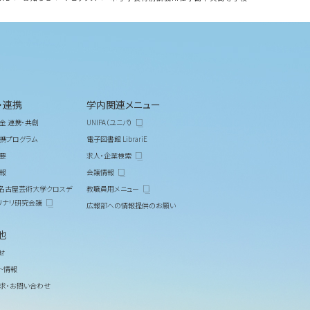
・連携
学内関連メニュー
金 連携・共創
UNIPA（ユニパ）
携プログラム
電子図書館 LibrariE
要
求人・企業検索
報
会議情報
M 名古屋芸術大学クロスデ
教職員用メニュー
リナリ研究会議
広報部への情報提供のお願い
他
せ
ト情報
求・お問い合わせ