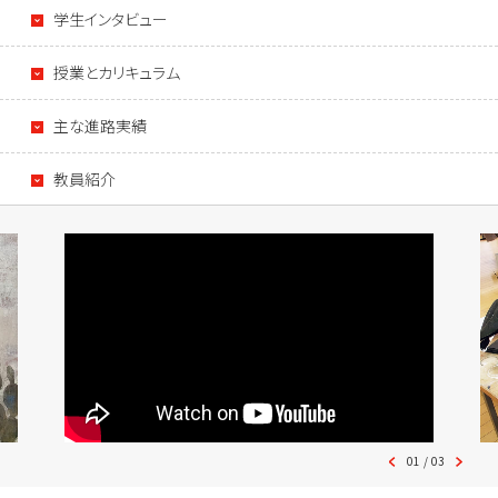
学生インタビュー
授業とカリキュラム
主な進路実績
教員紹介
01
/
03