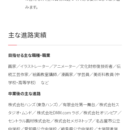
みます。
主な進路実績
目指せる主な職種・職業
画家／イラストレーター／アニメーター／文化財修復技術者／伝
統工芸作家／絵画教室講師／漫画家／学芸員／美術科教員（中
学校・高等学校） など
卒業後の主な進路
株式会社ハンズ（東急ハンズ）／有限会社第一舞台／株式会社ス
タジオ・ムンド／ 株式会社DMM.com ラボ／株式会社オリンピア／
セントラル画材株式会社／株式会社メガネトップ／名古屋市公立
中学校／愛知県公立中学校／岐阜県公立中学校／大学院進学