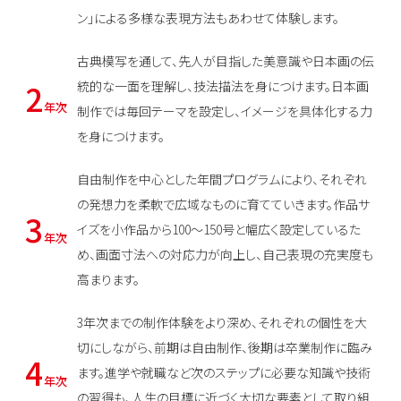
ン」による多様な表現方法もあわせて体験します。
古典模写を通して、先人が目指した美意識や日本画の伝
2
統的な一面を理解し、技法描法を身につけます。日本画
年次
制作では毎回テーマを設定し、イメージを具体化する力
を身につけます。
自由制作を中心とした年間プログラムにより、それぞれ
の発想力を柔軟で広域なものに育てていきます。作品サ
3
イズを小作品から100～150号と幅広く設定しているた
年次
め、画面寸法への対応力が向上し、自己表現の充実度も
高まります。
3年次までの制作体験をより深め、それぞれの個性を大
切にしながら、前期は自由制作、後期は卒業制作に臨み
4
ます。進学や就職など次のステップに必要な知識や技術
年次
の習得も、人生の目標に近づく大切な要素として取り組