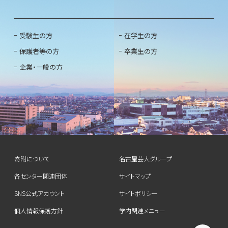
受験生の方
在学生の方
保護者等の方
卒業生の方
企業・一般の方
寄附について
名古屋芸大グループ
各センター関連団体
サイトマップ
SNS公式アカウント
サイトポリシー
個人情報保護方針
学内関連メニュー
T