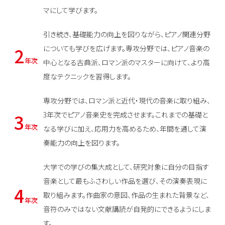
マにして学びます。
引き続き、基礎能力の向上を図りながら、ピアノ関連分野
2
についても学びを広げます。専攻分野では、ピアノ音楽の
年次
中心となる古典派、ロマン派のマスターに向けて、より高
度なテクニックを習得します。
専攻分野では、ロマン派と近代・現代の音楽に取り組み、
3
3年次でピアノ音楽史を完成させます。これまでの基礎と
年次
なる学びに加え、応用力を高めるため、年間を通して演
奏能力の向上を図ります。
大学での学びの集大成として、研究対象に自分の目指す
音楽として最もふさわしい作品を選び、その演奏表現に
4
取り組みます。作曲家の意図、作品の生まれた背景など、
年次
音符のみではない文献講読が自発的にできるようにしま
す。