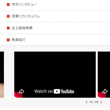
学生インタビュー
授業とカリキュラム
主な進路実績
教員紹介
01
/
06