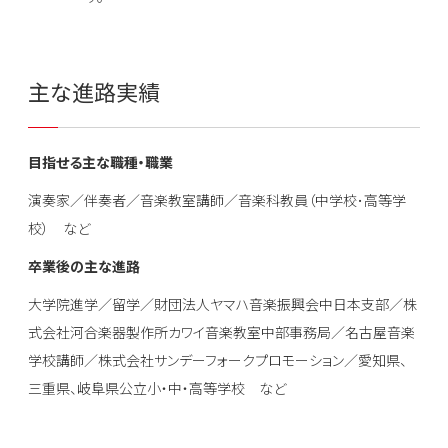
主な進路実績
目指せる主な職種・職業
演奏家／伴奏者／音楽教室講師／音楽科教員（中学校･高等学
校） など
卒業後の主な進路
大学院進学／留学／財団法人ヤマハ音楽振興会中日本支部／株
式会社河合楽器製作所カワイ音楽教室中部事務局／名古屋音楽
学校講師／株式会社サンデーフォークプロモーション／愛知県、
三重県、岐阜県公立小・中・高等学校 など