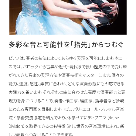
多彩な音と可能性を「指先」からつむぐ
ピアノは、奏者の技法によってあらゆる表現を可能にします。本コー
スでは、バロックから古典や近代・現代まで長い歴史の中で受け継
がれてきた音楽の表現方法や演奏技術をマスターします。個々の
能力、進度、感性、素質に合わせ、どんな演奏形態にも即応できる
実践力を養います。それぞれの曲に合わせた高度な演奏能力と表
現力を身につけることで、奏者、作曲家、編曲家、指導者など多岐
にわたる専門家を目指します。また、パリ・エコール・ノルマル音楽
院と学術交流協定を結んでおり、休学せずにディプロマ（4e,5e
Division）を取得できるのも特徴（※）。世界の音楽環境にふれ、新
しい表現へつなげることもできます。